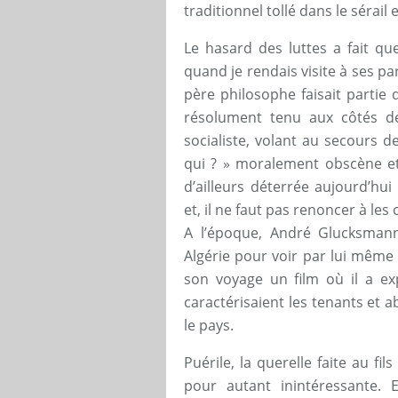
traditionnel tollé dans le sérail 
Le hasard des luttes a fait qu
quand je rendais visite à ses pa
père philosophe faisait partie d
résolument tenu aux côtés 
socialiste, volant au secours de 
qui ? » moralement obscène et 
d’ailleurs déterrée aujourd’hui
et, il ne faut pas renoncer à les c
A l’époque, André Glucksmann,
Algérie pour voir par lui même 
son voyage un film où il a exp
caractérisaient les tenants et a
le pays.
Puérile, la querelle faite au fi
pour autant inintéressante. 