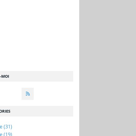
Z-MOI
ORIES
ue
(31)
ue
(19)