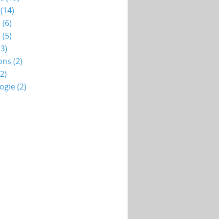
(14)
n
(6)
e
(5)
3)
ons
(2)
2)
ogie
(2)