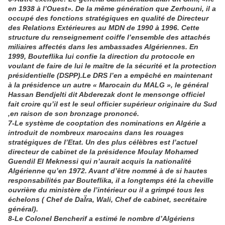
en 1938 à l’Ouest». De la même génération que Zerhouni, il a
occupé des fonctions stratégiques en qualité de Directeur
des Relations Extérieures au MDN de 1990 à 1996. Cette
structure du renseignement coiffe l’ensemble des attachés
miliaires affectés dans les ambassades Algériennes. En
1999, Bouteflika lui confie la direction du protocole en
voulant de faire de lui le maître de la sécurité et la protection
présidentielle (DSPP).Le DRS l’en a empêché en maintenant
à la présidence un autre « Marocain du MALG », le général
Hassan Bendjelti dit Abderezak dont le mensonge officiel
fait croire qu’il est le seul officier supérieur originaire du Sud
,en raison de son bronzage prononcé.
7-Le système de cooptation des nominations en Algérie a
introduit de nombreux marocains dans les rouages
stratégiques de l’Etat. Un des plus célèbres est l’actuel
directeur de cabinet de la présidence Moulay Mohamed
Guendil El Meknessi qui n’aurait acquis la nationalité
Algérienne qu’en 1972. Avant d’être nommé à de si hautes
responsabilités par Bouteflika, il a longtemps été la cheville
ouvrière du ministère de l’intérieur ou il a grimpé tous les
échelons ( Chef de DaÏra, Wali, Chef de cabinet, secrétaire
général).
8-Le Colonel Bencherif a estimé le nombre d’Algériens