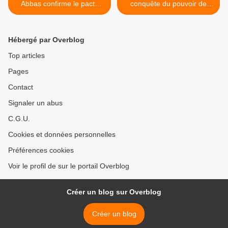
Abbas confirme le pacte
conquête du pouvoir de
entre Morsi, Obama et
1962 à 1992 >
Netanyahou sur le Sinaï
(vidéo)
Hébergé par Overblog
Top articles
Pages
Contact
Signaler un abus
C.G.U.
Cookies et données personnelles
Préférences cookies
Voir le profil de sur le portail Overblog
Créer un blog sur Overblog
Créer un blog