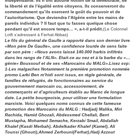
indépendante. Ils n’ont aucune notion de la démocratie, de
la liberté et de l’égalité entre citoyens. Ils conserveront du
commandement qu’ils exercent le goût du pouvoir et de
l’autoritarisme. Que deviendra l’Algérie entre les mains de
pareils individus ? Il faut que tu fasses quelque chose
pendant qu’il est encore temps… », a-t-il prédit.
(Le Colonnel
Lotfi s’adressant à Ferhat Abbas)
Le fils du général de Gaulle a rapporté dans son dernier livre
«Mon père De Gaulle», une confidence lourde de sens faite
par son père : «Nous avons laissé 140.000 harkis infiltrés
dans les rangs de l’ALN». Etait-ce au nez et à la barbe du «…
génie» Boussouf et de ses «Marocains du MALG».Lisez svp:
1-Les malgaches Notamment la première promotion nommée
promo Larbi Ben m’hidi sont issus, en règle générale, de
familles de réfugiés, de fonctionnaires au service du
gouvernement marocain ou, accessoirement, de
commerçants et d’agriculteurs établis au Maroc de longue
date. La petite bourgeoisie, pour utiliser une formulation
marxiste. Voici quelques noms connus de cette fameuse
promotion des Marocains du MALG : Hadjadj Malika, Miri
Rachida, Hamid Ghozali, Abdessmed Chellali, Berri
Mustapha, Mohamed Semache, Kerzabi Smail, Abdallah
Khalef (Kasdi Merbah), Abdelkader Khalef (Kamel), Ali
Tounsi (Ghouti),Ahmed Zerhouni(Ferhat),Hadj Azzout