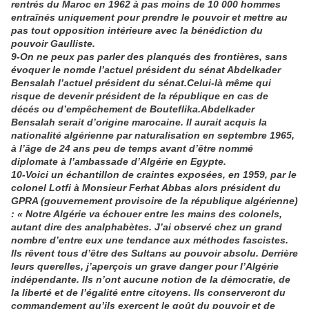
rentrés du Maroc en 1962 à pas moins de 10 000 hommes
entraînés uniquement pour prendre le pouvoir et mettre au
pas tout opposition intérieure avec la bénédiction du
pouvoir Gaulliste.
9-On ne peux pas parler des planqués des frontières, sans
évoquer le nomde l’actuel président du sénat Abdelkader
Bensalah l’actuel président du sénat.Celui-là même qui
risque de devenir président de la république en cas de
décés ou d’empêchement de Bouteflika.Abdelkader
Bensalah serait d’origine marocaine. Il aurait acquis la
nationalité algérienne par naturalisation en septembre 1965,
à l’âge de 24 ans peu de temps avant d’être nommé
diplomate à l’ambassade d’Algérie en Egypte.
10-Voici un échantillon de craintes exposées, en 1959, par le
colonel Lotfi à Monsieur Ferhat Abbas alors président du
GPRA (gouvernement provisoire de la république algérienne)
: « Notre Algérie va échouer entre les mains des colonels,
autant dire des analphabètes. J’ai observé chez un grand
nombre d’entre eux une tendance aux méthodes fascistes.
Ils rêvent tous d’être des Sultans au pouvoir absolu. Derrière
leurs querelles, j’aperçois un grave danger pour l’Algérie
indépendante. Ils n’ont aucune notion de la démocratie, de
la liberté et de l’égalité entre citoyens. Ils conserveront du
commandement qu’ils exercent le goût du pouvoir et de