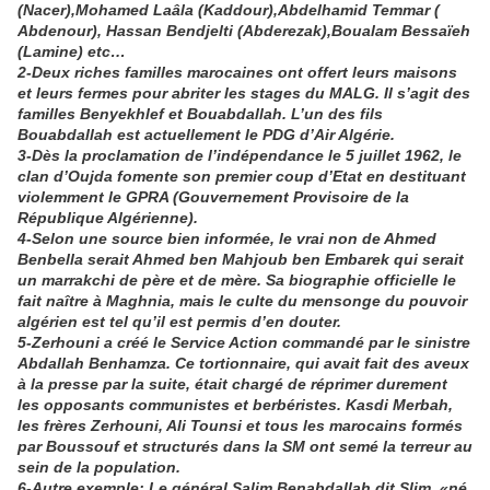
(Nacer),Mohamed Laâla (Kaddour),Abdelhamid Temmar (
Abdenour), Hassan Bendjelti (Abderezak),Boualam Bessaïeh
(Lamine) etc…
2-Deux riches familles marocaines ont offert leurs maisons
et leurs fermes pour abriter les stages du MALG. Il s’agit des
familles Benyekhlef et Bouabdallah. L’un des fils
Bouabdallah est actuellement le PDG d’Air Algérie.
3-Dès la proclamation de l’indépendance le 5 juillet 1962, le
clan d’Oujda fomente son premier coup d’Etat en destituant
violemment le GPRA (Gouvernement Provisoire de la
République Algérienne).
4-Selon une source bien informée, le vrai non de Ahmed
Benbella serait Ahmed ben Mahjoub ben Embarek qui serait
un marrakchi de père et de mère. Sa biographie officielle le
fait naître à Maghnia, mais le culte du mensonge du pouvoir
algérien est tel qu’il est permis d’en douter.
5-Zerhouni a créé le Service Action commandé par le sinistre
Abdallah Benhamza. Ce tortionnaire, qui avait fait des aveux
à la presse par la suite, était chargé de réprimer durement
les opposants communistes et berbéristes. Kasdi Merbah,
les frères Zerhouni, Ali Tounsi et tous les marocains formés
par Boussouf et structurés dans la SM ont semé la terreur au
sein de la population.
6-Autre exemple: Le général Salim Benabdallah dit Slim, «né