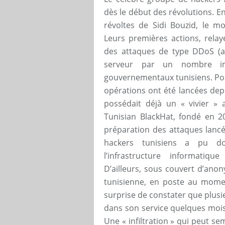
dès le début des révolutions. E
révoltes de Sidi Bouzid, le 
Leurs premières actions, relayé
des attaques de type DDoS (a
serveur par un nombre im
gouvernementaux tunisiens. Pour
opérations ont été lancées depui
possédait déjà un « vivier » 
Tunisian BlackHat, fondé en 2
préparation des attaques lanc
hackers tunisiens a pu do
l’infrastructure informatiq
D’ailleurs, sous couvert d’ano
tunisienne, en poste au moment
surprise de constater que plusie
dans son service quelques mois
Une « infiltration » qui peut s