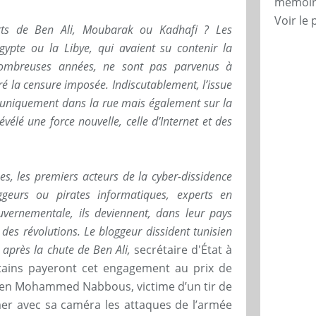
mémoire
Voir le 
rts de Ben Ali, Moubarak ou Kadhafi ? Les
gypte ou la Libye, qui avaient su contenir la
nombreuses années, ne sont pas parvenus à
ré la censure imposée. Indiscutablement, l’issue
e uniquement dans la rue mais également sur la
vélé une force nouvelle, celle d’Internet et des
es, les premiers acteurs de la cyber-dissidence
oggeurs ou pirates informatiques, experts en
vernementale, ils deviennent, dans leur pays
 des révolutions. Le bloggeur dissident tunisien
près la chute de Ben Ali,
secrétaire d'État à
rtains payeront cet engagement au prix de
byen Mohammed Nabbous, victime d’un tir de
ilmer avec sa caméra les attaques de l’armée