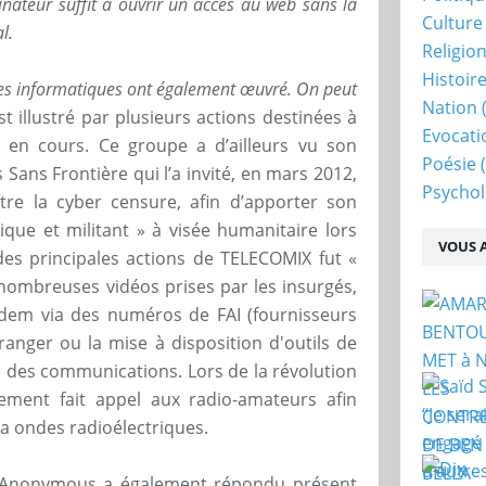
inateur suffit à ouvrir un accès au web sans la
Culture
l.
Religio
Histoir
stes informatiques ont également œuvré. On peut
Nation
(
st illustré par plusieurs actions destinées à
Evocati
s en cours. Ce groupe a d’ailleurs vu son
Poésie
(
 Sans Frontière qui l’a invité, en mars 2012,
Psychol
re la cyber censure, afin d’apporter son
que et militant » à visée humanitaire lors
VOUS A
des principales actions de TELECOMIX fut «
e nombreuses vidéos prises par les insurgés,
dem via des numéros de FAI (fournisseurs
tranger ou la mise à disposition d'outils de
» des communications. Lors de la révolution
ement fait appel aux radio-amateurs afin
a ondes radioélectriques.
s Anonymous a également répondu présent