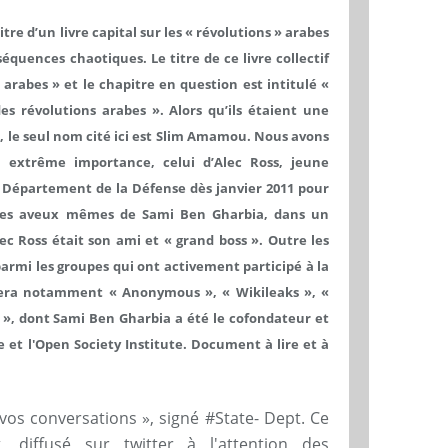
tre d’un livre capital sur les « révolutions » arabes
quences chaotiques. Le titre de ce livre collectif
 arabes » et le chapitre en question est intitulé «
 révolutions arabes ». Alors qu’ils étaient une
s, le seul nom cité ici est Slim Amamou. Nous avons
extrême importance, celui d’Alec Ross, jeune
au Département de la Défense dès janvier 2011 pour
n les aveux mêmes de Sami Ben Gharbia, dans un
ec Ross était son ami et « grand boss ». Outre les
parmi les groupes qui ont activement participé à la
citera notamment « Anonymous », « Wikileaks », «
 », dont Sami Ben Gharbia a été le cofondateur et
 et l'Open Society Institute. Document à lire et à
vos conversations », signé #State- Dept. Ce
, diffusé sur twitter à l'attention des