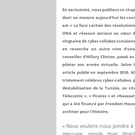
En exclusivité, nous publions ce chapi
dont on mesure aujourd’hui les consé
est « La face cachée des révolutions
ONG et réseaux sociaux au cœur des
vingtaine de cyber-collabos tunisien
en revanche un autre nom d’une 
conseiller d’Hillary Clinton, passé 
piloter son armée virtuelle. Selo
article publié en septembre 2010, Al
tristement célèbres cyber-collabos, 
déstabilisation de la Tunisie, on 
Télécomix », « Pirates » et «Nawaat
qui a été financé par Freedom House
archiver pour l'Histoire.
« Nous voulons nous joindre à 
message, simple mais direct