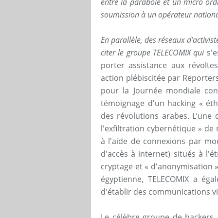
entre la parabole et un micro ord
soumission à un opérateur nationa
En parallèle, des réseaux d’activi
citer le groupe TELECOMIX qui
s'e
porter assistance aux révolte
action plébiscitée par Reporters
pour la Journée mondiale cont
témoignage d'un hacking « éthi
des révolutions arabes. L’une 
l'exfiltration cybernétique » d
à l'aide de connexions par mo
d'accès à internet) situés à l'é
cryptage et « d'anonymisation 
égyptienne, TELECOMIX a égal
d'établir des communications vi
Le célèbre groupe de hacker