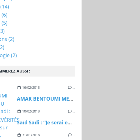
(14)
n
(6)
e
(5)
3)
ons
(2)
2)
ogie
(2)
IMEREZ AUSSI :
16/02/2018
…
AMAR BENTOUMI MET à NU LES CONTREVÉRITÉS DE BEN BELLA
10/02/2018
…
Saïd Sadi : “Je serai engagé sur d’autres terrains”
31/01/2018
…