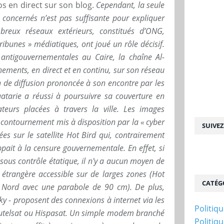
os en direct sur son blog.
Cependant, la seule
 concernés n’est pas suffisante pour expliquer
mbreux réseaux extérieurs, constitués d’ONG,
tribunes » médiatiques, ont joué un rôle décisif.
antigouvernementales au Caire, la chaîne Al-
nements, en direct et en continu, sur son réseau
tion de diffusion prononcée à son encontre par les
qatarie a réussi à poursuivre sa couverture en
eurs placées à travers la ville. Les images
 contournement mis à disposition par la « cyber
SUIVE
ées sur le satellite Hot Bird qui, contrairement
ppait à la censure gouvernementale. En effet, si
 sous contrôle étatique, il n'y a aucun moyen de
e étrangère accessible sur de larges zones (Hot
CATÉG
u Nord avec une parabole de 90 cm). De plus,
y - proposent des connexions à internet via les
Politiq
, Eutelsat ou Hispasat. Un simple modem branché
Politiq