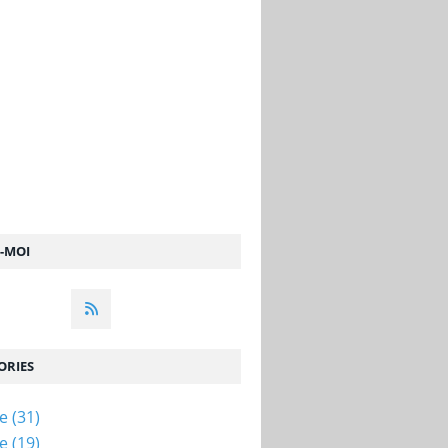
Z-MOI
ORIES
ue
(31)
ue
(19)