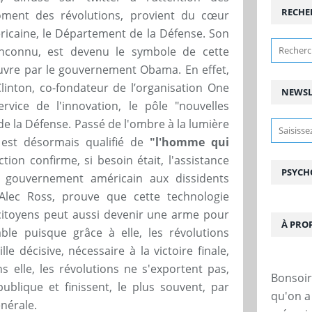
RECHE
oment des révolutions, provient du cœur
éricaine, le Département de la Défense. Son
inconnu, est devenu le symbole de cette
uvre par le gouvernement Obama. En effet,
Clinton, co-fondateur de l’organisation One
NEWSL
vice de l'innovation, le pôle "nouvelles
e la Défense. Passé de l'ombre à la lumière
est désormais qualifié de
"l'homme qui
ction confirme, si besoin était, l'assistance
PSYCH
e gouvernement américain aux dissidents
Alec Ross, prouve que cette technologie
s citoyens peut aussi devenir une arme pour
À PRO
ble puisque grâce à elle, les révolutions
e décisive, nécessaire à la victoire finale,
s elle, les révolutions ne s'exportent pas,
Bonsoir 
publique et finissent, le plus souvent, par
qu'on a 
énérale.